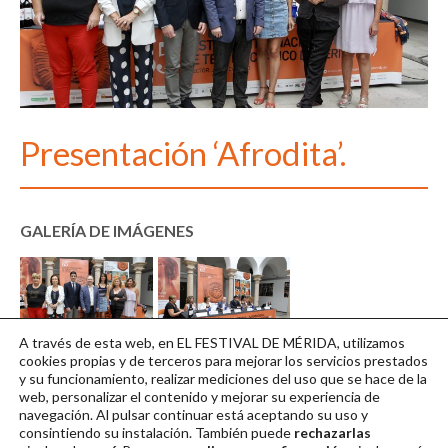
Presentación ‘Afrodita’.
GALERÍA DE IMÁGENES
A través de esta web, en EL FESTIVAL DE MÉRIDA, utilizamos
IMG-3186
IMG-3188
cookies propias y de terceros para mejorar los servicios prestados
y su funcionamiento, realizar mediciones del uso que se hace de la
Descargar en alta
Descargar en alta
web, personalizar el contenido y mejorar su experiencia de
navegación. Al pulsar continuar
está aceptando su uso y
consintiendo su instalación. También puede
rechazarlas