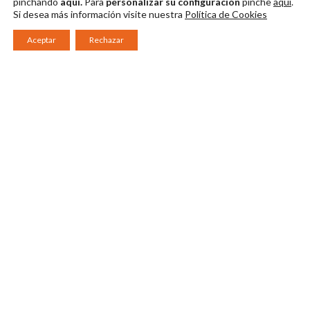
pinchando
aquí.
Para
personalizar su configuración
pinche
aquí
.
Si desea más información visite nuestra
Política de Cookies
Aceptar
Rechazar
Consorcio Patronato del Festival Internacional de Teatro Clásico de
Mérida 2026
Miembro de