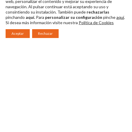
web, personalizar el contenido y mejorar su experiencia de
navegación. Al pulsar continuar
está aceptando su uso y
consintiendo su instalación. También puede
rechazarlas
pinchando
aquí.
Para
personalizar su configuración
pinche
aquí
.
Si desea más información visite nuestra
Política de Cookies
Aceptar
Rechazar
Consorcio Patronato del Festival Internacional de Teatro Clásico de
Mérida 2026
Miembro de