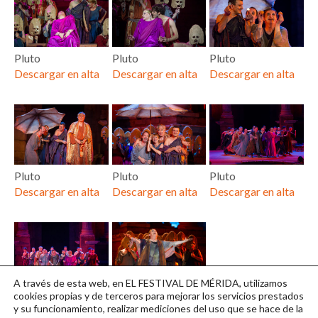
Pluto
Pluto
Pluto
Descargar en alta
Descargar en alta
Descargar en alta
Pluto
Pluto
Pluto
Descargar en alta
Descargar en alta
Descargar en alta
A través de esta web, en EL FESTIVAL DE MÉRIDA, utilizamos
Pluto
Pluto
cookies propias y de terceros para mejorar los servicios prestados
y su funcionamiento, realizar mediciones del uso que se hace de la
Descargar en alta
Descargar en alta