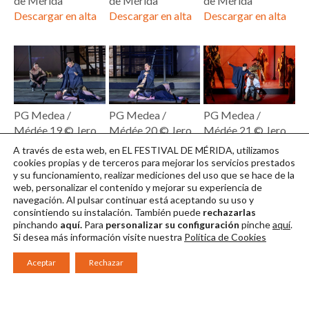
de Mérida
de Mérida
de Mérida
Descargar en alta
Descargar en alta
Descargar en alta
PG Medea /
PG Medea /
PG Medea /
Médée 19 © Jero
Médée 20 © Jero
Médée 21 © Jero
Morales / Festival
Morales / Festival
Morales / Festival
A través de esta web, en EL FESTIVAL DE MÉRIDA, utilizamos
de Mérida
de Mérida
de Mérida
cookies propias y de terceros para mejorar los servicios prestados
y su funcionamiento, realizar mediciones del uso que se hace de la
Descargar en alta
Descargar en alta
Descargar en alta
web, personalizar el contenido y mejorar su experiencia de
navegación. Al pulsar continuar
está aceptando su uso y
consintiendo su instalación. También puede
rechazarlas
pinchando
aquí.
Para
personalizar su configuración
pinche
aquí
.
Si desea más información visite nuestra
Política de Cookies
Aceptar
Rechazar