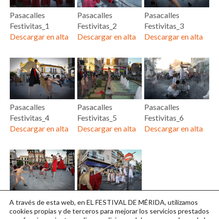
Pasacalles
Pasacalles
Pasacalles
Festivitas_1
Festivitas_2
Festivitas_3
Descargar en alta
Descargar en alta
Descargar en alta
Pasacalles
Pasacalles
Pasacalles
Festivitas_4
Festivitas_5
Festivitas_6
Descargar en alta
Descargar en alta
Descargar en alta
Pasacalles
Pasacalles
A través de esta web, en EL FESTIVAL DE MÉRIDA, utilizamos
Festivitas_7
Festivitas_8
cookies propias y de terceros para mejorar los servicios prestados