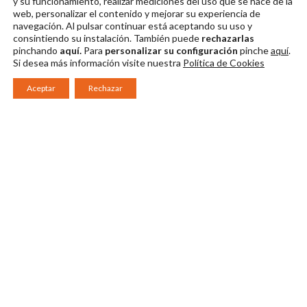
y su funcionamiento, realizar mediciones del uso que se hace de la
Descargar en alta
Descargar en alta
web, personalizar el contenido y mejorar su experiencia de
navegación. Al pulsar continuar
está aceptando su uso y
consintiendo su instalación. También puede
rechazarlas
pinchando
aquí.
Para
personalizar su configuración
pinche
aquí
.
Si desea más información visite nuestra
Política de Cookies
Aceptar
Rechazar
Consorcio Patronato del Festival Internacional de Teatro Clásico de
Mérida 2026
Miembro de