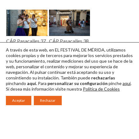
CÁP Pasacalles 37
CÁP Pasacalles 38
© Jero Morales /
© Jero Morales /
A través de esta web, en EL FESTIVAL DE MÉRIDA, utilizamos
Festival de Mérida
Festival de Mérida
cookies propias y de terceros para mejorar los servicios prestados
y su funcionamiento, realizar mediciones del uso que se hace de la
Descargar en alta
Descargar en alta
web, personalizar el contenido y mejorar su experiencia de
navegación. Al pulsar continuar
está aceptando su uso y
consintiendo su instalación. También puede
rechazarlas
pinchando
aquí.
Para
personalizar su configuración
pinche
aquí
.
Si desea más información visite nuestra
Política de Cookies
Aceptar
Rechazar
Consorcio Patronato del Festival Internacional de Teatro Clásico de
Mérida 2026