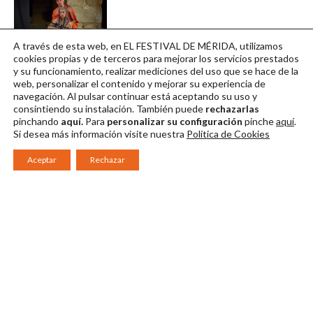
A través de esta web, en EL FESTIVAL DE MÉRIDA, utilizamos
Foto 10
cookies propias y de terceros para mejorar los servicios prestados
y su funcionamiento, realizar mediciones del uso que se hace de la
Descargar en alta
web, personalizar el contenido y mejorar su experiencia de
navegación. Al pulsar continuar
está aceptando su uso y
consintiendo su instalación. También puede
rechazarlas
pinchando
aquí.
Para
personalizar su configuración
pinche
aquí
.
Si desea más información visite nuestra
Política de Cookies
Aceptar
Rechazar
Consorcio Patronato del Festival Internacional de Teatro Clásico de
Mérida 2026