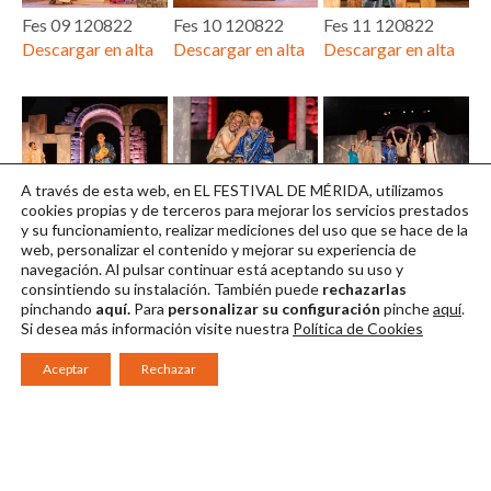
Fes 09 120822
Fes 10 120822
Fes 11 120822
Descargar en alta
Descargar en alta
Descargar en alta
A través de esta web, en EL FESTIVAL DE MÉRIDA, utilizamos
Fes 12 130822
Fes 14 130822
Fes 15 130822
cookies propias y de terceros para mejorar los servicios prestados
y su funcionamiento, realizar mediciones del uso que se hace de la
Descargar en alta
Descargar en alta
Descargar en alta
web, personalizar el contenido y mejorar su experiencia de
navegación. Al pulsar continuar
está aceptando su uso y
consintiendo su instalación. También puede
rechazarlas
pinchando
aquí.
Para
personalizar su configuración
pinche
aquí
.
Si desea más información visite nuestra
Política de Cookies
Aceptar
Rechazar
Consorcio Patronato del Festival Internacional de Teatro Clásico de
Mérida 2026