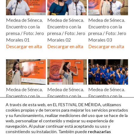
Medea de Séneca.
Medea de Séneca.
Medea de Séneca.
Encuentro con la
Encuentro con la
Encuentro con la
prensa / Foto: Jero
prensa / Foto: Jero
prensa / Foto: Jero
Morales 01
Morales 02
Morales 03
Descargar en alta
Descargar en alta
Descargar en alta
Medea de Séneca.
Medea de Séneca.
Medea de Séneca.
Encuentro con la
Encuentro con la
Encuentro con la
prensa / Foto: Jero
prensa / Foto: Jero
prensa / Foto: Jero
A través de esta web, en EL FESTIVAL DE MÉRIDA, utilizamos
Morales 04
Morales 05
Morales 06
cookies propias y de terceros para mejorar los servicios prestados
y su funcionamiento, realizar mediciones del uso que se hace de la
Descargar en alta
Descargar en alta
Descargar en alta
web, personalizar el contenido y mejorar su experiencia de
navegación. Al pulsar continuar
está aceptando su uso y
consintiendo su instalación. También puede
rechazarlas