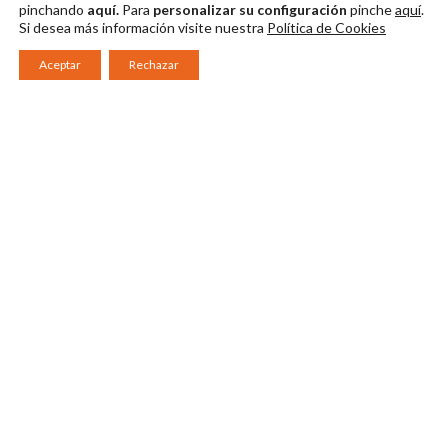
pinchando
aquí.
Para
personalizar su configuración
pinche
aquí
.
Si desea más información visite nuestra
Política de Cookies
Aceptar
Rechazar
Consorcio Patronato del Festival Internacional de Teatro Clásico de
Mérida 2026
Miembro de