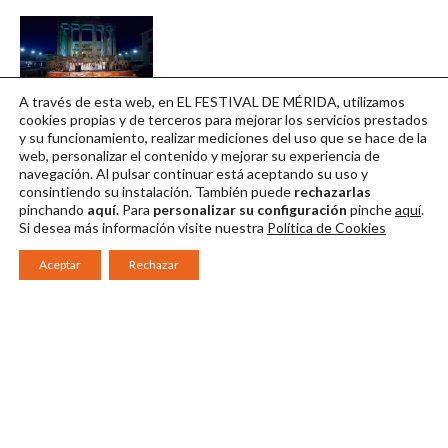
A través de esta web, en EL FESTIVAL DE MÉRIDA, utilizamos
FES12 02082021
cookies propias y de terceros para mejorar los servicios prestados
y su funcionamiento, realizar mediciones del uso que se hace de la
Descargar en alta
web, personalizar el contenido y mejorar su experiencia de
navegación. Al pulsar continuar
está aceptando su uso y
consintiendo su instalación. También puede
rechazarlas
pinchando
aquí.
Para
personalizar su configuración
pinche
aquí
.
Si desea más información visite nuestra
Política de Cookies
Aceptar
Rechazar
Consorcio Patronato del Festival Internacional de Teatro Clásico de
Mérida 2026