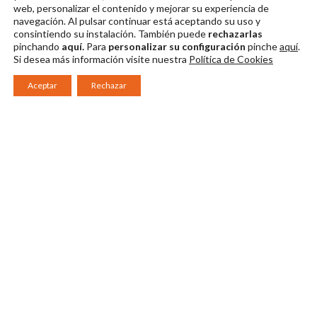
web, personalizar el contenido y mejorar su experiencia de
navegación. Al pulsar continuar
está aceptando su uso y
consintiendo su instalación. También puede
rechazarlas
pinchando
aquí.
Para
personalizar su configuración
pinche
aquí
.
Si desea más información visite nuestra
Política de Cookies
Aceptar
Rechazar
Consorcio Patronato del Festival Internacional de Teatro Clásico de
Mérida 2026
Miembro de