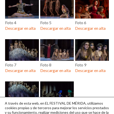
Foto 4
Foto 5
Foto 6
Descargar en alta
Descargar en alta
Descargar en alta
Foto 7
Foto 8
Foto 9
Descargar en alta
Descargar en alta
Descargar en alta
A través de esta web, en EL FESTIVAL DE MÉRIDA, utilizamos
Foto 10
Foto 11
cookies propias y de terceros para mejorar los servicios prestados
y su funcionamiento, realizar mediciones del uso que se hace de la
Descargar en alta
Descargar en alta