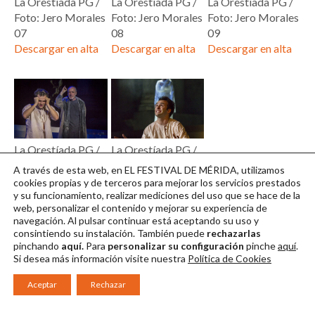
La Orestíada PG /
La Orestíada PG /
La Orestíada PG /
Foto: Jero Morales
Foto: Jero Morales
Foto: Jero Morales
07
08
09
Descargar en alta
Descargar en alta
Descargar en alta
La Orestíada PG /
La Orestíada PG /
Foto: Jero Morales
Foto: Jero Morales
A través de esta web, en EL FESTIVAL DE MÉRIDA, utilizamos
10
11
cookies propias y de terceros para mejorar los servicios prestados
y su funcionamiento, realizar mediciones del uso que se hace de la
Descargar en alta
Descargar en alta
web, personalizar el contenido y mejorar su experiencia de
navegación. Al pulsar continuar
está aceptando su uso y
consintiendo su instalación. También puede
rechazarlas
pinchando
aquí.
Para
personalizar su configuración
pinche
aquí
.
Si desea más información visite nuestra
Política de Cookies
Aceptar
Rechazar