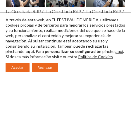
La Orestíada RdP /
La Orestíada RdP /
La Orestíada RdP /
Foto: Jero Morales
Foto: Jero Morales
Foto: Jero Morales
A través de esta web, en EL FESTIVAL DE MÉRIDA, utilizamos
06
07
08
cookies propias y de terceros para mejorar los servicios prestados
y su funcionamiento, realizar mediciones del uso que se hace de la
Descargar en alta
Descargar en alta
Descargar en alta
web, personalizar el contenido y mejorar su experiencia de
navegación. Al pulsar continuar
está aceptando su uso y
consintiendo su instalación. También puede
rechazarlas
pinchando
aquí.
Para
personalizar su configuración
pinche
aquí
.
Si desea más información visite nuestra
Política de Cookies
Aceptar
Rechazar
Consorcio Patronato del Festival Internacional de Teatro Clásico de
Mérida 2026