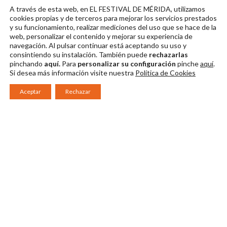
Álvarez. Actor y
A través de esta web, en EL FESTIVAL DE MÉRIDA, utilizamos
director.
cookies propias y de terceros para mejorar los servicios prestados
y su funcionamiento, realizar mediciones del uso que se hace de la
Descargar en alta
web, personalizar el contenido y mejorar su experiencia de
navegación. Al pulsar continuar
está aceptando su uso y
consintiendo su instalación. También puede
rechazarlas
pinchando
aquí.
Para
personalizar su configuración
pinche
aquí
.
Si desea más información visite nuestra
Política de Cookies
Aceptar
Rechazar
Consorcio Patronato del Festival Internacional de Teatro Clásico de
Mérida 2026