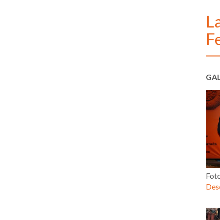
La
F
GAL
Fot
Desc