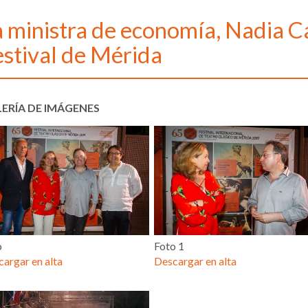
 ministra de economía, Nadia Cal
estival de Mérida
ERÍA DE IMÁGENES
o
Foto 1
argar en alta
Descargar en alta