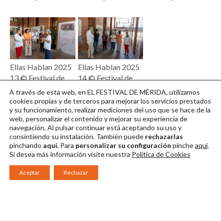
Ellas Hablan 2025
Ellas Hablan 2025
13 © Festival de
14 © Festival de
Mérida / Jero
Mérida / Jero
A través de esta web, en EL FESTIVAL DE MÉRIDA, utilizamos
Morales
Morales
cookies propias y de terceros para mejorar los servicios prestados
y su funcionamiento, realizar mediciones del uso que se hace de la
Descargar en alta
Descargar en alta
web, personalizar el contenido y mejorar su experiencia de
navegación. Al pulsar continuar
está aceptando su uso y
consintiendo su instalación. También puede
rechazarlas
pinchando
aquí.
Para
personalizar su configuración
pinche
aquí
.
Si desea más información visite nuestra
Política de Cookies
Aceptar
Rechazar
Consorcio Patronato del Festival Internacional de Teatro Clásico de
Mérida 2026