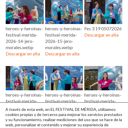
heroes-y-heroinas-
heroes-y-heroinas-
Fes 3 19 05072026
festival-merida-
festival-merida-
Descargar en alta
2026-14-jero-
2026-15-jero-
morales.webp
morales.webp
Descargar en alta
Descargar en alta
heroes-y-heroinas-
heroes-y-heroinas-
heroes-y-heroinas-
festival-merida-
festival-merida-
festival-merida-
2026-16-jero-
2026-17-jero-
2026-12-jero-
A través de esta web, en EL FESTIVAL DE MÉRIDA, utilizamos
morales.webp
morales.webp
morales.webp
cookies propias y de terceros para mejorar los servicios prestados
y su funcionamiento, realizar mediciones del uso que se hace de la
Descargar en alta
Descargar en alta
Descargar en alta
web, personalizar el contenido y mejorar su experiencia de