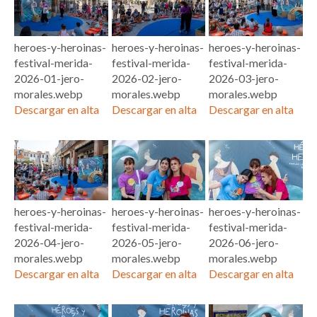
heroes-y-heroinas-
heroes-y-heroinas-
heroes-y-heroinas-
festival-merida-
festival-merida-
festival-merida-
2026-01-jero-
2026-02-jero-
2026-03-jero-
morales.webp
morales.webp
morales.webp
Descargar en alta
Descargar en alta
Descargar en alta
heroes-y-heroinas-
heroes-y-heroinas-
heroes-y-heroinas-
festival-merida-
festival-merida-
festival-merida-
2026-04-jero-
2026-05-jero-
2026-06-jero-
morales.webp
morales.webp
morales.webp
Descargar en alta
Descargar en alta
Descargar en alta