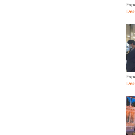
Exp
Desc
Exp
Desc