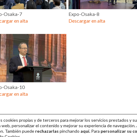
o-Osaka-7
Expo-Osaka-8
argar en alta
Descargar en alta
o-Osaka-10
argar en alta
cookies propias y de terceros para mejorar los servicios prestados y su
 web, personalizar el contenido y mejorar su experiencia de navegación. 
ión. También puede
rechazarlas
pinchando
aquí.
Para
personalizar su c
 de Cookies