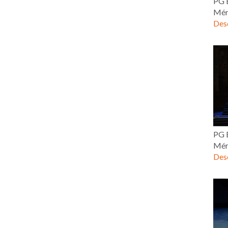
PG E
Mér
Desc
PG E
Mér
Desc