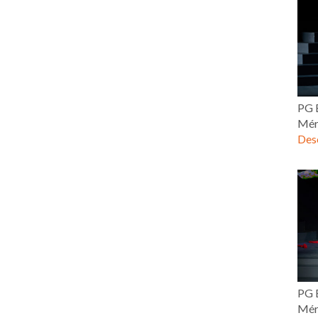
PG E
Mér
Desc
PG E
Mér