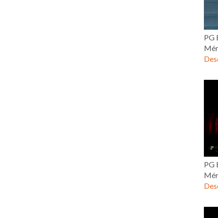
PG E
Mér
Desc
PG E
Mér
Desc