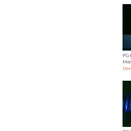
PG E
Mér
Desc