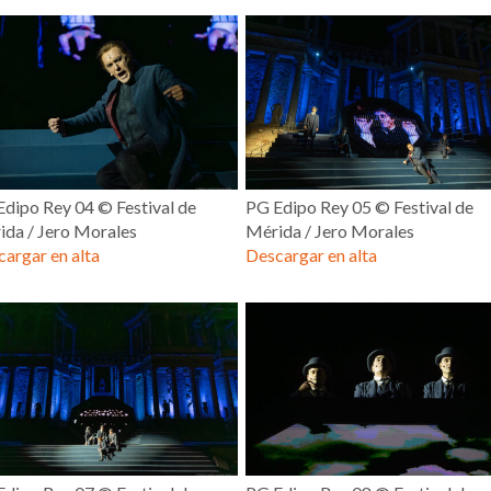
dipo Rey 04 © Festival de
PG Edipo Rey 05 © Festival de
ida / Jero Morales
Mérida / Jero Morales
argar en alta
Descargar en alta