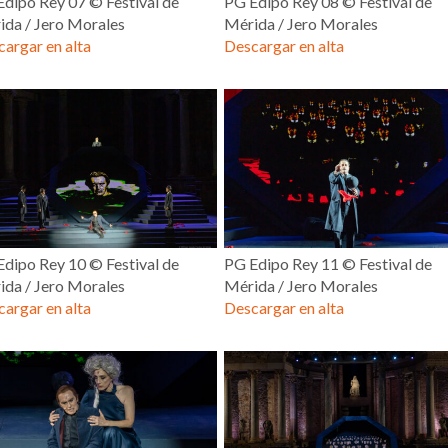
dipo Rey 07 © Festival de
PG Edipo Rey 08 © Festival de
ida / Jero Morales
Mérida / Jero Morales
argar en alta
Descargar en alta
dipo Rey 10 © Festival de
PG Edipo Rey 11 © Festival de
ida / Jero Morales
Mérida / Jero Morales
argar en alta
Descargar en alta