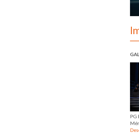
I
GAL
PG E
Mér
Desc