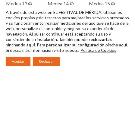
Medea 13 ©
Medea 14 ©
Medea 15 ©
Festival de Mérida
Festival de Mérida
Festival de Mérida
A través de esta web, en EL FESTIVAL DE MÉRIDA, utilizamos
/ Jero Morales
/ Jero Morales
/ Jero Morales
cookies propias y de terceros para mejorar los servicios prestados
y su funcionamiento, realizar mediciones del uso que se hace de la
Descargar en alta
Descargar en alta
Descargar en alta
web, personalizar el contenido y mejorar su experiencia de
navegación. Al pulsar continuar
está aceptando su uso y
consintiendo su instalación. También puede
rechazarlas
pinchando
aquí.
Para
personalizar su configuración
pinche
aquí
.
Si desea más información visite nuestra
Política de Cookies
Aceptar
Rechazar
Consorcio Patronato del Festival Internacional de Teatro Clásico de
Mérida 2026