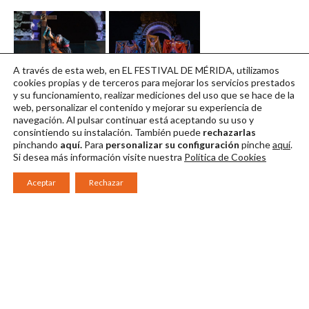
A través de esta web, en EL FESTIVAL DE MÉRIDA, utilizamos
Fes 17 120822
Fes 19 120822
cookies propias y de terceros para mejorar los servicios prestados
y su funcionamiento, realizar mediciones del uso que se hace de la
Descargar en alta
Descargar en alta
web, personalizar el contenido y mejorar su experiencia de
navegación. Al pulsar continuar
está aceptando su uso y
consintiendo su instalación. También puede
rechazarlas
pinchando
aquí.
Para
personalizar su configuración
pinche
aquí
.
Si desea más información visite nuestra
Política de Cookies
Aceptar
Rechazar
Consorcio Patronato del Festival Internacional de Teatro Clásico de
Mérida 2026