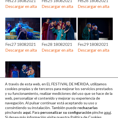
Fes23 18082021
Fes25 18082021
Fes26 18082021
Descargar en alta
Descargar en alta
Descargar en alta
Fes27 18082021
Fes28 18082021
Fes29 18082021
Descargar en alta
Descargar en alta
Descargar en alta
A través de esta web, en EL FESTIVAL DE MÉRIDA, utilizamos
Fes30 18082021
cookies propias y de terceros para mejorar los servicios prestados
y su funcionamiento, realizar mediciones del uso que se hace de la
Descargar en alta
web, personalizar el contenido y mejorar su experiencia de
navegación. Al pulsar continuar
está aceptando su uso y
consintiendo su instalación. También puede
rechazarlas
pinchando
aquí.
Para
personalizar su configuración
pinche
aquí
.
Si desea más información visite nuestra
Política de Cookies