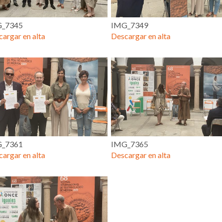
_7345
IMG_7349
argar en alta
Descargar en alta
_7361
IMG_7365
argar en alta
Descargar en alta