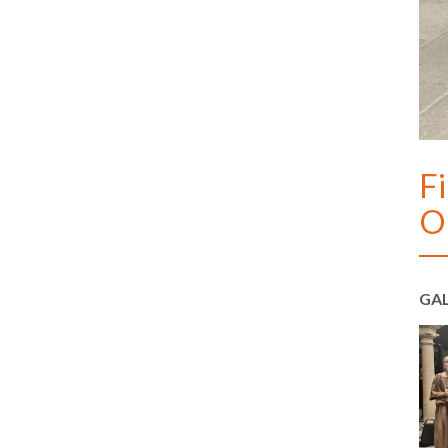
Fi
O
GAL