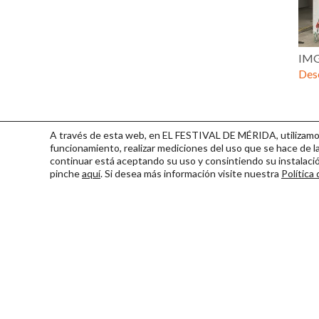
IMG
Desc
A través de esta web, en EL FESTIVAL DE MÉRIDA, utilizamos 
funcionamiento, realizar mediciones del uso que se hace de la
continuar
está aceptando su uso y consintiendo su instalac
pinche
aquí
. Si desea más información visite nuestra
Política
Consorcio Patronato del Fest
Miembro de