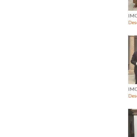
IMG
Desc
IMG
Desc