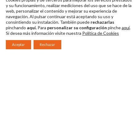
y su funcionamiento, realizar mediciones del uso que se hace de la
Descargar en alta
Descargar en alta
Descargar en alta
web, personalizar el contenido y mejorar su experiencia de
navegación. Al pulsar continuar
está aceptando su uso y
consintiendo su instalación. También puede
rechazarlas
pinchando
aquí.
Para
personalizar su configuración
pinche
aquí
.
Si desea más información visite nuestra
Política de Cookies
Aceptar
Rechazar
Consorcio Patronato del Festival Internacional de Teatro Clásico de
Mérida 2026
Miembro de