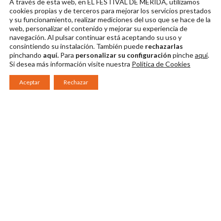
A través de esta web, en EL FESTIVAL DE MÉRIDA, utilizamos
MORALES
MORALES
MORALES
cookies propias y de terceros para mejorar los servicios prestados
y su funcionamiento, realizar mediciones del uso que se hace de la
Descargar en alta
Descargar en alta
Descargar en alta
web, personalizar el contenido y mejorar su experiencia de
navegación. Al pulsar continuar
está aceptando su uso y
consintiendo su instalación. También puede
rechazarlas
pinchando
aquí.
Para
personalizar su configuración
pinche
aquí
.
Si desea más información visite nuestra
Política de Cookies
Aceptar
Rechazar
Consorcio Patronato del Festival Internacional de Teatro Clásico de
Mérida 2026