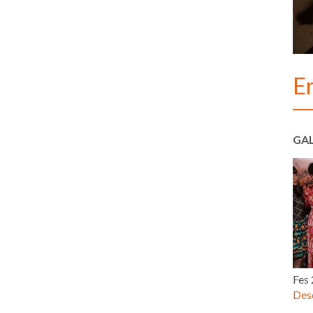
E
GAL
Fes
Desc