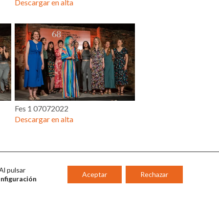
Descargar en alta
Fes 1 07072022
Descargar en alta
Al pulsar
Aceptar
Rechazar
onfiguración