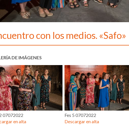
ncuentro con los medios. «Safo»
ERÍA DE IMÁGENES
 2 07072022
Fes 5 07072022
argar en alta
Descargar en alta