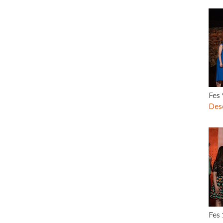
Fes
Desc
Fes