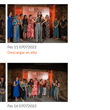
Fes 11 07072022
Descargar en alta
Fes 16 07072022