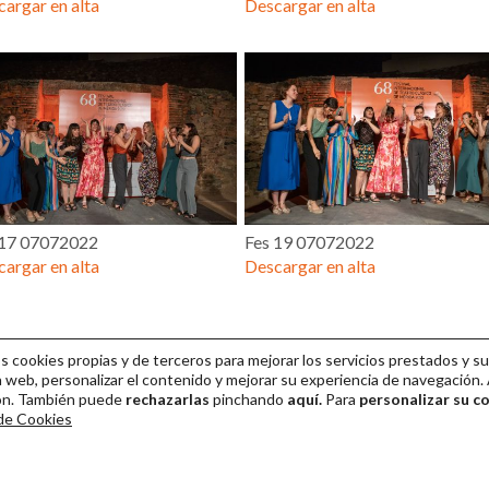
argar en alta
Descargar en alta
 17 07072022
Fes 19 07072022
argar en alta
Descargar en alta
cookies propias y de terceros para mejorar los servicios prestados y su
 web, personalizar el contenido y mejorar su experiencia de navegación. 
ión. También puede
rechazarlas
pinchando
aquí.
Para
personalizar su c
 de Cookies
ival Internacional de Teatro Clásico de Mérida 2026