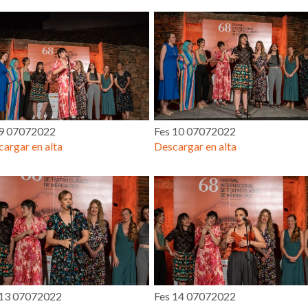
 9 07072022
Fes 10 07072022
argar en alta
Descargar en alta
 13 07072022
Fes 14 07072022