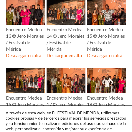
Encuentro Medea
Encuentro Medea
Encuentro Medea
13 ©️ Jero Morales
14 ©️ Jero Morales
15 ©️ Jero Morales
/ Festival de
/ Festival de
/ Festival de
Mérida
Mérida
Mérida
Descargar en alta
Descargar en alta
Descargar en alta
Encuentro Medea
Encuentro Medea
Encuentro Medea
16 ©️ Jero Morales
17 ©️ Jero Morales
18 ©️ Jero Morales
/ Festival de
/ Festival de
/ Festival de
A través de esta web, en EL FESTIVAL DE MÉRIDA, utilizamos
Mérida
Mérida
Mérida
cookies propias y de terceros para mejorar los servicios prestados
y su funcionamiento, realizar mediciones del uso que se hace de la
Descargar en alta
Descargar en alta
Descargar en alta
web, personalizar el contenido y mejorar su experiencia de