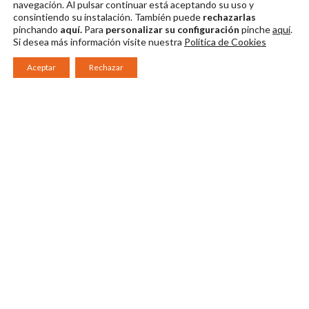
navegación. Al pulsar continuar
está aceptando su uso y
consintiendo su instalación. También puede
rechazarlas
pinchando
aquí.
Para
personalizar su configuración
pinche
aquí
.
Si desea más información visite nuestra
Política de Cookies
Aceptar
Rechazar
Consorcio Patronato del Festival Internacional de Teatro Clásico de
Mérida 2026
Miembro de