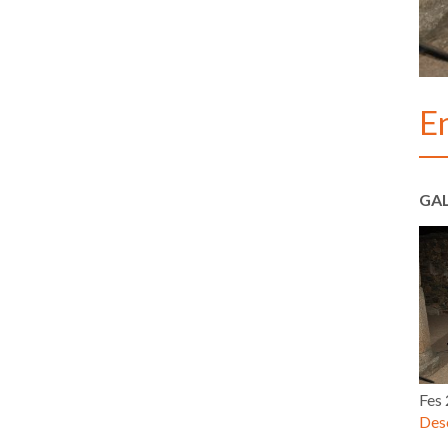
E
GAL
Fes
Desc