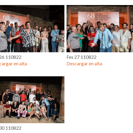
 26 110822
Fes 27 110822
argar en alta
Descargar en alta
 30 110822