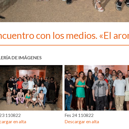
ncuentro con los medios. «El a
ERÍA DE IMÁGENES
 23 110822
Fes 24 110822
argar en alta
Descargar en alta