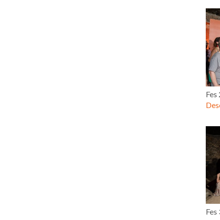
Fes
Desc
Fes