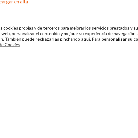
argar en alta
cookies propias y de terceros para mejorar los servicios prestados y su
 web, personalizar el contenido y mejorar su experiencia de navegación. 
ión. También puede
rechazarlas
pinchando
aquí.
Para
personalizar su c
 de Cookies
ival Internacional de Teatro Clásico de Mérida 2026
Colaboración
Venta de entradas
Dirección y gestión