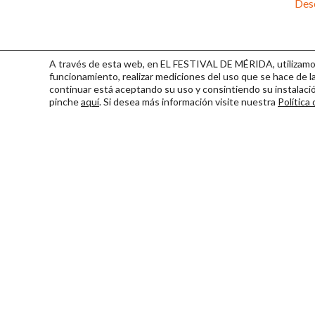
Desc
A través de esta web, en EL FESTIVAL DE MÉRIDA, utilizamos 
funcionamiento, realizar mediciones del uso que se hace de la
continuar
está aceptando su uso y consintiendo su instalac
pinche
aquí
. Si desea más información visite nuestra
Política
Consorcio Patronato del Fest
Miembro de