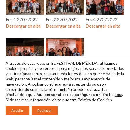
Fes 1 27072022
Fes 2 27072022
Fes 4 27072022
Descargar en alta
Descargar en alta
Descargar en alta
A través de esta web, en EL FESTIVAL DE MÉRIDA, utilizamos
Fes 5 27072022
Fes 6 27072022
cookies propias y de terceros para mejorar los servicios prestados
y su funcionamiento, realizar mediciones del uso que se hace de la
Descargar en alta
Descargar en alta
web, personalizar el contenido y mejorar su experiencia de
navegación. Al pulsar continuar
está aceptando su uso y
consintiendo su instalación. También puede
rechazarlas
pinchando
aquí.
Para
personalizar su configuración
pinche
aquí
.
Si desea más información visite nuestra
Política de Cookies
Aceptar
Rechazar