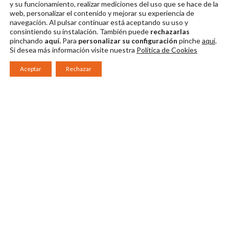
y su funcionamiento, realizar mediciones del uso que se hace de la
Descargar en alta
Descargar en alta
web, personalizar el contenido y mejorar su experiencia de
navegación. Al pulsar continuar
está aceptando su uso y
consintiendo su instalación. También puede
rechazarlas
pinchando
aquí.
Para
personalizar su configuración
pinche
aquí
.
Si desea más información visite nuestra
Política de Cookies
Aceptar
Rechazar
Consorcio Patronato del Festival Internacional de Teatro Clásico de
Mérida 2026
Miembro de