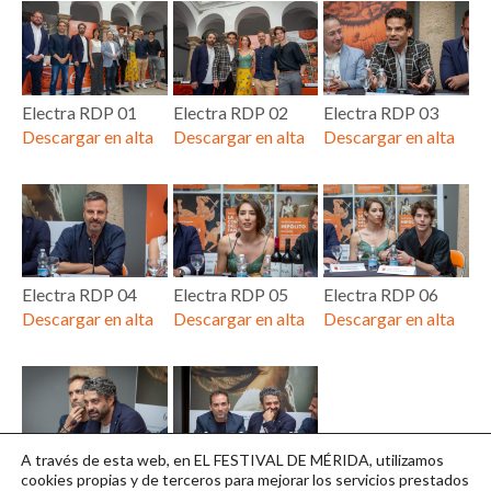
Electra RDP 01
Electra RDP 02
Electra RDP 03
Descargar en alta
Descargar en alta
Descargar en alta
Electra RDP 04
Electra RDP 05
Electra RDP 06
Descargar en alta
Descargar en alta
Descargar en alta
A través de esta web, en EL FESTIVAL DE MÉRIDA, utilizamos
Electra RDP 07
Electra RDP 08
cookies propias y de terceros para mejorar los servicios prestados