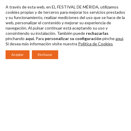
A través de esta web, en EL FESTIVAL DE MÉRIDA, utilizamos
Foto 9
Foto 10
cookies propias y de terceros para mejorar los servicios prestados
y su funcionamiento, realizar mediciones del uso que se hace de la
Descargar en alta
Descargar en alta
web, personalizar el contenido y mejorar su experiencia de
navegación. Al pulsar continuar
está aceptando su uso y
consintiendo su instalación. También puede
rechazarlas
pinchando
aquí.
Para
personalizar su configuración
pinche
aquí
.
Si desea más información visite nuestra
Política de Cookies
Aceptar
Rechazar
Consorcio Patronato del Festival Internacional de Teatro Clásico de
Mérida 2026