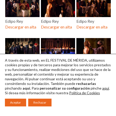
Edipo Rey
Edipo Rey
Edipo Rey
Descargar en alta
Descargar en alta
Descargar en alta
A través de esta web, en EL FESTIVAL DE MÉRIDA, utilizamos
Edipo Rey
Edipo Rey
Edipo Rey
cookies propias y de terceros para mejorar los servicios prestados
y su funcionamiento, realizar mediciones del uso que se hace de la
Descargar en alta
Descargar en alta
Descargar en alta
web, personalizar el contenido y mejorar su experiencia de
navegación. Al pulsar continuar
está aceptando su uso y
consintiendo su instalación. También puede
rechazarlas
pinchando
aquí.
Para
personalizar su configuración
pinche
aquí
.
Si desea más información visite nuestra
Política de Cookies
Aceptar
Rechazar