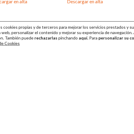
argar en alta
Descargar en alta
cookies propias y de terceros para mejorar los servicios prestados y su
 web, personalizar el contenido y mejorar su experiencia de navegación. 
ión. También puede
rechazarlas
pinchando
aquí.
Para
personalizar su c
 de Cookies
ival Internacional de Teatro Clásico de Mérida 2026
Colaboración
Venta de entradas
Dirección y gestión