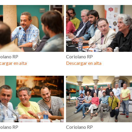
iolano RP
Coriolano RP
argar en alta
Descargar en alta
iolano RP
Coriolano RP