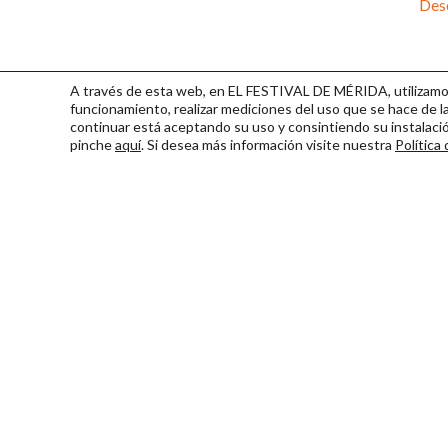
Desc
A través de esta web, en EL FESTIVAL DE MÉRIDA, utilizamos 
funcionamiento, realizar mediciones del uso que se hace de la
continuar
está aceptando su uso y consintiendo su instalac
pinche
aquí
. Si desea más información visite nuestra
Política
Consorcio Patronato del Fest
Miembro de