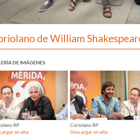
oriolano de William Shakespear
ERÍA DE IMÁGENES
iolano RP
Coriolano RP
argar en alta
Descargar en alta