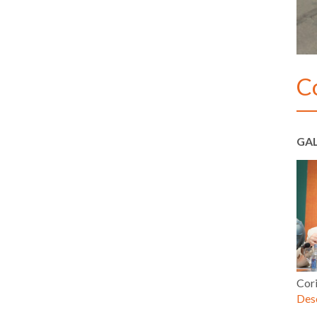
C
GAL
Cor
Desc