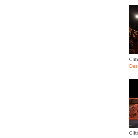
Clit
Desc
Clit