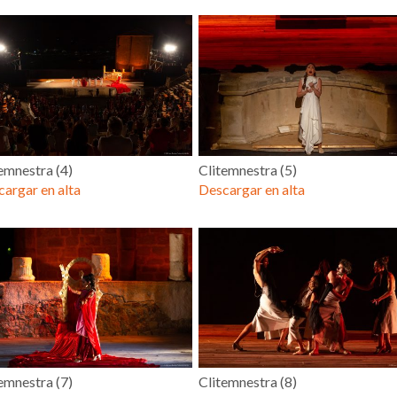
emnestra (4)
Clitemnestra (5)
argar en alta
Descargar en alta
emnestra (7)
Clitemnestra (8)