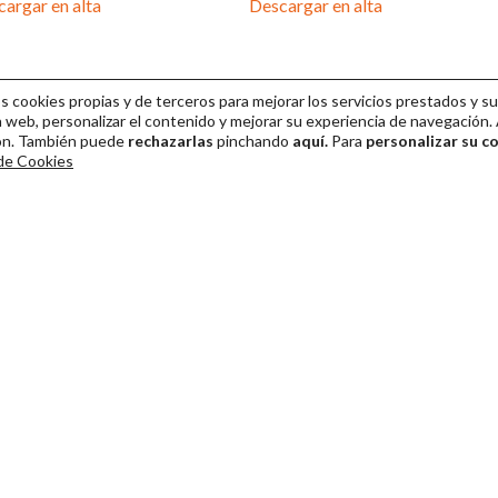
argar en alta
Descargar en alta
cookies propias y de terceros para mejorar los servicios prestados y su
 web, personalizar el contenido y mejorar su experiencia de navegación. 
ión. También puede
rechazarlas
pinchando
aquí.
Para
personalizar su c
 de Cookies
ival Internacional de Teatro Clásico de Mérida 2026
Colaboración
Venta de entradas
Dirección y gestión