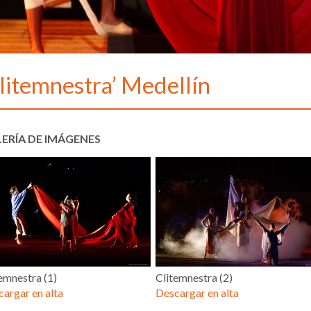
litemnestra’ Medellín
ERÍA DE IMÁGENES
emnestra (1)
Clitemnestra (2)
argar en alta
Descargar en alta