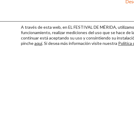
Desc
A través de esta web, en EL FESTIVAL DE MÉRIDA, utilizamos 
funcionamiento, realizar mediciones del uso que se hace de la
continuar
está aceptando su uso y consintiendo su instalac
pinche
aquí
. Si desea más información visite nuestra
Política
Consorcio Patronato del Fest
Miembro de