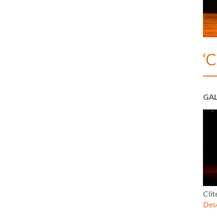
‘C
GAL
Clit
Desc