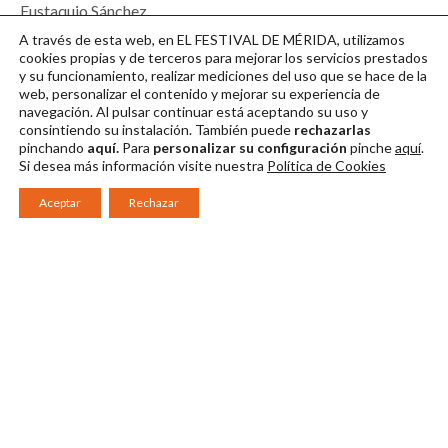
Eustaquio Sánchez
Salor, Universidad
A través de esta web, en EL FESTIVAL DE MÉRIDA, utilizamos
de Extremadura
cookies propias y de terceros para mejorar los servicios prestados
y su funcionamiento, realizar mediciones del uso que se hace de la
Descargar en alta
web, personalizar el contenido y mejorar su experiencia de
navegación. Al pulsar continuar
está aceptando su uso y
consintiendo su instalación. También puede
rechazarlas
pinchando
aquí.
Para
personalizar su configuración
pinche
aquí
.
Si desea más información visite nuestra
Política de Cookies
Aceptar
Rechazar
Consorcio Patronato del Festival Internacional de Teatro Clásico de
Mérida 2026