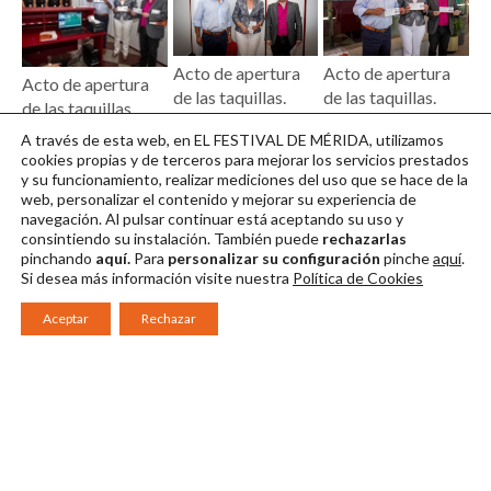
Acto de apertura
Acto de apertura
Acto de apertura
de las taquillas.
de las taquillas.
de las taquillas.
Foto. Jero Morales
Foto. Jero
Foto. Jero
A través de esta web, en EL FESTIVAL DE MÉRIDA, utilizamos
Descargar en alta
Morales_2
Morales_3
cookies propias y de terceros para mejorar los servicios prestados
Descargar en alta
y su funcionamiento, realizar mediciones del uso que se hace de la
Descargar en alta
web, personalizar el contenido y mejorar su experiencia de
navegación. Al pulsar continuar
está aceptando su uso y
consintiendo su instalación. También puede
rechazarlas
pinchando
aquí.
Para
personalizar su configuración
pinche
aquí
.
Si desea más información visite nuestra
Política de Cookies
Aceptar
Rechazar
Consorcio Patronato del Festival Internacional de Teatro Clásico de
Mérida 2026