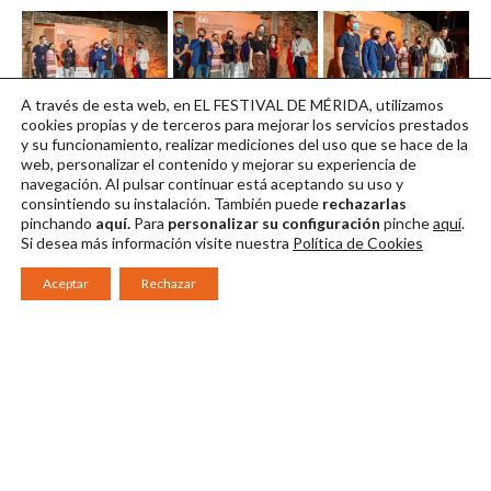
A través de esta web, en EL FESTIVAL DE MÉRIDA, utilizamos
Encuentro (3)
Encuentro (2)
Encuentro (1)
cookies propias y de terceros para mejorar los servicios prestados
y su funcionamiento, realizar mediciones del uso que se hace de la
Descargar en alta
Descargar en alta
Descargar en alta
web, personalizar el contenido y mejorar su experiencia de
navegación. Al pulsar continuar
está aceptando su uso y
consintiendo su instalación. También puede
rechazarlas
pinchando
aquí.
Para
personalizar su configuración
pinche
aquí
.
Si desea más información visite nuestra
Política de Cookies
Aceptar
Rechazar
Consorcio Patronato del Festival Internacional de Teatro Clásico de
Mérida 2026