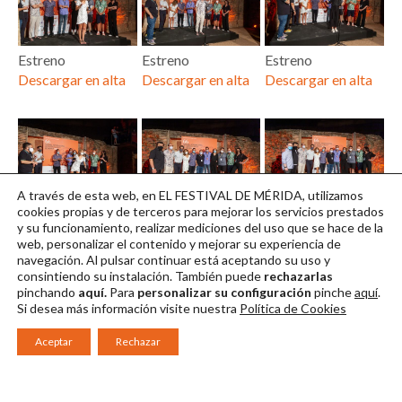
Estreno
Estreno
Estreno
Descargar en alta
Descargar en alta
Descargar en alta
A través de esta web, en EL FESTIVAL DE MÉRIDA, utilizamos
Estreno
Estreno
Estreno
cookies propias y de terceros para mejorar los servicios prestados
y su funcionamiento, realizar mediciones del uso que se hace de la
Descargar en alta
Descargar en alta
Descargar en alta
web, personalizar el contenido y mejorar su experiencia de
navegación. Al pulsar continuar
está aceptando su uso y
consintiendo su instalación. También puede
rechazarlas
pinchando
aquí.
Para
personalizar su configuración
pinche
aquí
.
Si desea más información visite nuestra
Política de Cookies
Aceptar
Rechazar