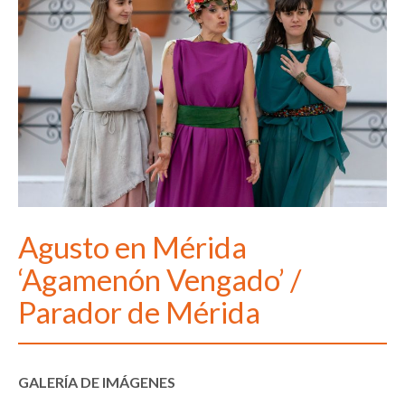
Agusto en Mérida
‘Agamenón Vengado’ /
Parador de Mérida
GALERÍA DE IMÁGENES