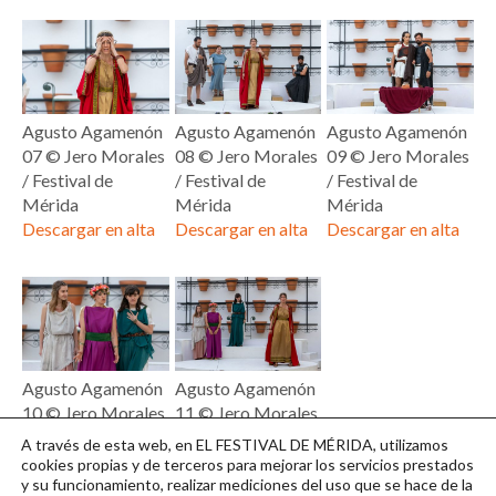
Agusto Agamenón
Agusto Agamenón
Agusto Agamenón
07 © Jero Morales
08 © Jero Morales
09 © Jero Morales
/ Festival de
/ Festival de
/ Festival de
Mérida
Mérida
Mérida
Descargar en alta
Descargar en alta
Descargar en alta
Agusto Agamenón
Agusto Agamenón
10 © Jero Morales
11 © Jero Morales
/ Festival de
/ Festival de
A través de esta web, en EL FESTIVAL DE MÉRIDA, utilizamos
Mérida
Mérida
cookies propias y de terceros para mejorar los servicios prestados
y su funcionamiento, realizar mediciones del uso que se hace de la
Descargar en alta
Descargar en alta