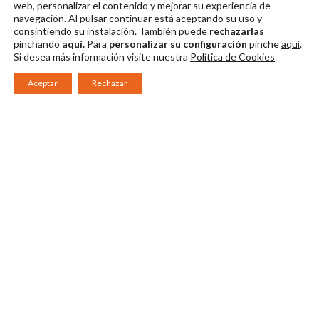
web, personalizar el contenido y mejorar su experiencia de
navegación. Al pulsar continuar
está aceptando su uso y
consintiendo su instalación. También puede
rechazarlas
pinchando
aquí.
Para
personalizar su configuración
pinche
aquí
.
Si desea más información visite nuestra
Política de Cookies
Aceptar
Rechazar
Consorcio Patronato del Festival Internacional de Teatro Clásico de
Mérida 2026
Miembro de