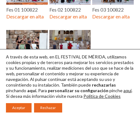
Fes 01 100822
Fes 02 100822
Fes 03 100822
Descargar en alta
Descargar en alta
Descargar en alta
A través de esta web, en EL FESTIVAL DE MÉRIDA, utilizamos
Fes 04 100822
Fes 05 100822
cookies propias y de terceros para mejorar los servicios prestados
y su funcionamiento, realizar mediciones del uso que se hace de la
Descargar en alta
Descargar en alta
web, personalizar el contenido y mejorar su experiencia de
navegación. Al pulsar continuar
está aceptando su uso y
consintiendo su instalación. También puede
rechazarlas
pinchando
aquí.
Para
personalizar su configuración
pinche
aquí
.
Si desea más información visite nuestra
Política de Cookies
Aceptar
Rechazar
Consorcio Patronato del Festival Internacional de Teatro Clásico de
Mérida 2026