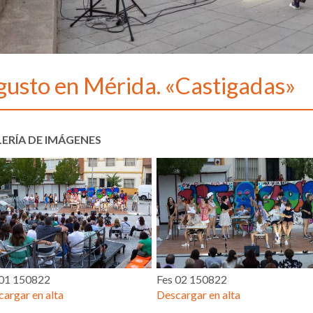
gusto en Mérida. «Castigadas»
ERÍA DE IMÁGENES
 01 150822
Fes 02 150822
argar en alta
Descargar en alta