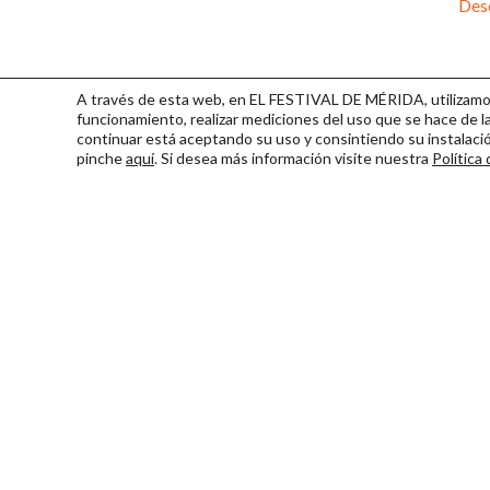
Desc
A través de esta web, en EL FESTIVAL DE MÉRIDA, utilizamos 
funcionamiento, realizar mediciones del uso que se hace de la
continuar
está aceptando su uso y consintiendo su instalac
pinche
aquí
. Si desea más información visite nuestra
Política
Consorcio Patronato del Fest
Miembro de