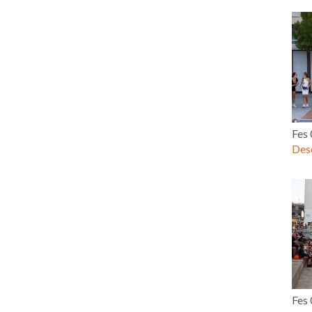
Fes
Desc
Fes