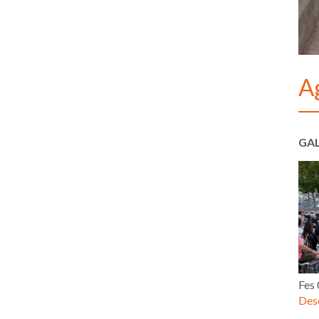
A
GAL
Fes
Desc