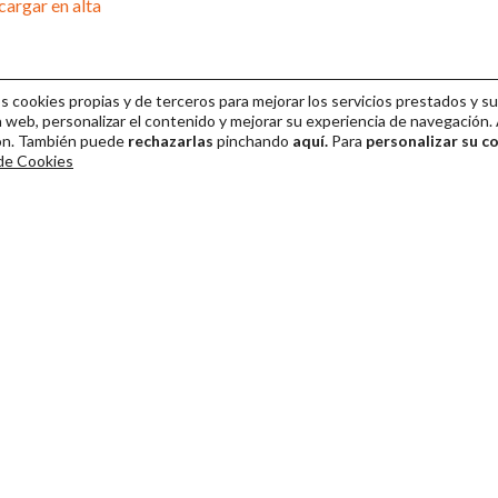
argar en alta
cookies propias y de terceros para mejorar los servicios prestados y su
 web, personalizar el contenido y mejorar su experiencia de navegación. 
ión. También puede
rechazarlas
pinchando
aquí.
Para
personalizar su c
 de Cookies
ival Internacional de Teatro Clásico de Mérida 2026
Colaboración
Venta de entradas
Dirección y gestión