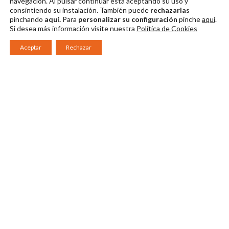
navegación. Al pulsar continuar
está aceptando su uso y
consintiendo su instalación. También puede
rechazarlas
pinchando
aquí.
Para
personalizar su configuración
pinche
aquí
.
Si desea más información visite nuestra
Política de Cookies
Aceptar
Rechazar
Consorcio Patronato del Festival Internacional de Teatro Clásico de
Mérida 2026
Miembro de