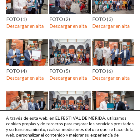
FOTO (1)
FOTO (2)
FOTO (3)
Descargar en alta
Descargar en alta
Descargar en alta
FOTO (4)
FOTO (5)
FOTO (6)
Descargar en alta
Descargar en alta
Descargar en alta
A través de esta web, en EL FESTIVAL DE MÉRIDA, utilizamos
FOTO (7)
FOTO (8)
FOTO (9)
cookies propias y de terceros para mejorar los servicios prestados
y su funcionamiento, realizar mediciones del uso que se hace de la
Descargar en alta
Descargar en alta
Descargar en alta
web, personalizar el contenido y mejorar su experiencia de