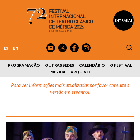
ENTRADAS
ES
EN
PROGRAMAÇÃO
OUTRAS SEDES
CALENDÁRIO
O FESTIVAL
MÉRIDA
ARQUIVO
Para ver informações mais atualizadas por favor consulte a
versão em espanhol.