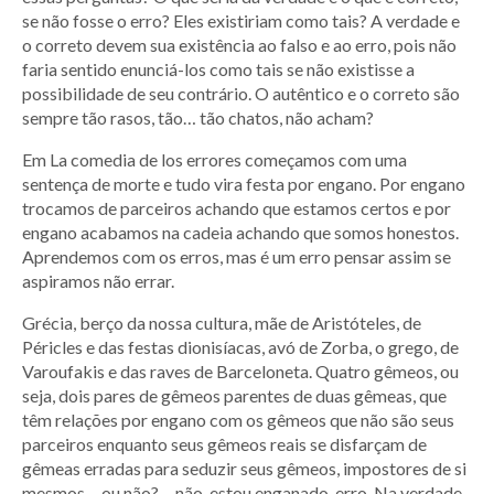
se não fosse o erro? Eles existiriam como tais? A verdade e
o correto devem sua existência ao falso e ao erro, pois não
faria sentido enunciá-los como tais se não existisse a
possibilidade de seu contrário. O autêntico e o correto são
sempre tão rasos, tão… tão chatos, não acham?
Em La comedia de los errores começamos com uma
sentença de morte e tudo vira festa por engano. Por engano
trocamos de parceiros achando que estamos certos e por
engano acabamos na cadeia achando que somos honestos.
Aprendemos com os erros, mas é um erro pensar assim se
aspiramos não errar.
Grécia, berço da nossa cultura, mãe de Aristóteles, de
Péricles e das festas dionisíacas, avó de Zorba, o grego, de
Varoufakis e das raves de Barceloneta. Quatro gêmeos, ou
seja, dois pares de gêmeos parentes de duas gêmeas, que
têm relações por engano com os gêmeos que não são seus
parceiros enquanto seus gêmeos reais se disfarçam de
gêmeas erradas para seduzir seus gêmeos, impostores de si
mesmos… ou não? …não, estou enganado, erro. Na verdade,