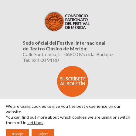
Sede oficial del Festival Internacional
de Teatro Clásico de Mérida:
Calle Santa Julia, 5 - 06800 Mérida, Badajoz
Tel: 924 00 94 80
SUSCRÍBETE
AL BOLETÍN
We are using cookies to give you the best experience on our
website.
You can find out more about which cookies we are using or switch
them off in
settings
.
Aviso Legal
|
Política de Privacidad
|
Política de Cookies
|
Diseño: David Sueiro
Accept
Reject
|
Webmaster: Axel Kacelnik