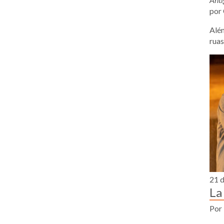
por 
Além
ruas
21 d
La
Por