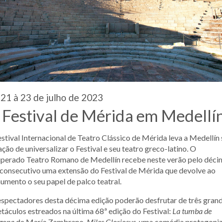
21 à 23 de julho de 2023
 Festival de Mérida em Medellí
stival Internacional de Teatro Clássico de Mérida leva a Medellín
ção de universalizar o Festival e seu teatro greco-latino. O
uperado Teatro Romano de Medellín recebe neste verão pelo déc
consecutivo uma extensão do Festival de Mérida que devolve ao
mento o seu papel de palco teatral.
spectadores desta décima edição poderão desfrutar de três gran
táculos estreados na última 68ª edição do Festival:
La tumba de
ígona
de María Zambrano,
Miles Gloriosus,
uma comédia protagoni