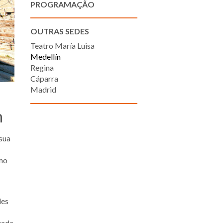
PROGRAMAÇÃO
OUTRAS SEDES
Teatro María Luisa
Medellín
Regina
Cáparra
Madrid
n
 sua
imo
des
zada