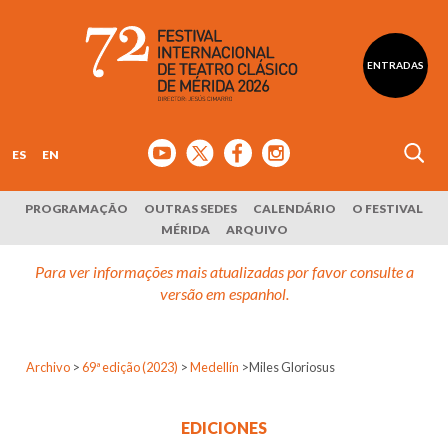
ENTRADAS
ES
EN
PROGRAMAÇÃO
OUTRAS SEDES
CALENDÁRIO
O FESTIVAL
MÉRIDA
ARQUIVO
Para ver informações mais atualizadas por favor consulte a
versão em espanhol.
Archivo
>
69ª edição (2023)
>
Medellín
>
Miles Gloriosus
EDICIONES