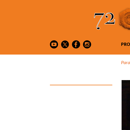
PR
Para