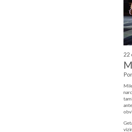
22 
M
Por
Mile
narc
tamb
ant
obvi
Geta
vizi