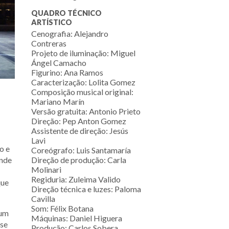
QUADRO TÉCNICO
ARTÍSTICO
Cenografia: Alejandro
Contreras
Projeto de iluminação: Miguel
Ángel Camacho
Figurino: Ana Ramos
Caracterização: Lolita Gomez
Composição musical original:
Mariano Marín
Versão gratuita: Antonio Prieto
Direção: Pep Anton Gomez
Assistente de direção: Jesús
Lavi
o e
Coreógrafo: Luis Santamaría
Direção de produção: Carla
onde
Molinari
Regiduria: Zuleima Valido
que
Direção técnica e luzes: Paloma
Cavilla
Som: Félix Botana
 um
Máquinas: Daniel Higuera
ase
Produção: Carlos Sobera