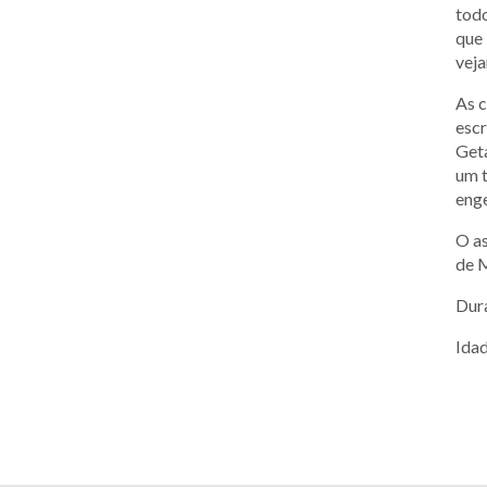
todo
que 
vej
As 
escr
Geta
um t
eng
O as
de M
Dura
Idad