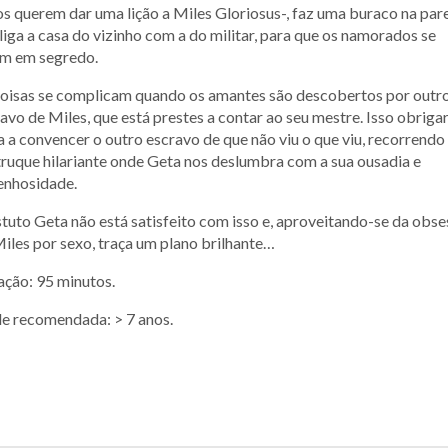
s querem dar uma lição a Miles Gloriosus-, faz uma buraco na par
liga a casa do vizinho com a do militar, para que os namorados se
am em segredo.
coisas se complicam quando os amantes são descobertos por outr
avo de Miles, que está prestes a contar ao seu mestre. Isso obriga
 a convencer o outro escravo de que não viu o que viu, recorrendo
ruque hilariante onde Geta nos deslumbra com a sua ousadia e
enhosidade.
tuto Geta não está satisfeito com isso e, aproveitando-se da obs
iles por sexo, traça um plano brilhante…
ção: 95 minutos.
e recomendada: > 7 anos.