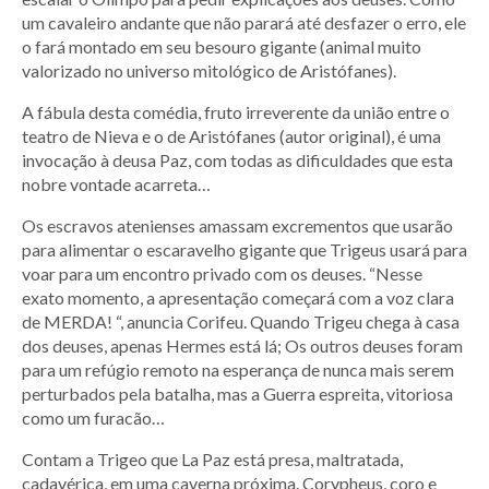
um cavaleiro andante que não parará até desfazer o erro, ele
o fará montado em seu besouro gigante (animal muito
valorizado no universo mitológico de Aristófanes).
A fábula desta comédia, fruto irreverente da união entre o
teatro de Nieva e o de Aristófanes (autor original), é uma
invocação à deusa Paz, com todas as dificuldades que esta
nobre vontade acarreta…
Os escravos atenienses amassam excrementos que usarão
para alimentar o escaravelho gigante que Trigeus usará para
voar para um encontro privado com os deuses. “Nesse
exato momento, a apresentação começará com a voz clara
de MERDA! “, anuncia Corifeu. Quando Trigeu chega à casa
dos deuses, apenas Hermes está lá; Os outros deuses foram
para um refúgio remoto na esperança de nunca mais serem
perturbados pela batalha, mas a Guerra espreita, vitoriosa
como um furacão…
Contam a Trigeo que La Paz está presa, maltratada,
cadavérica, em uma caverna próxima. Corypheus, coro e