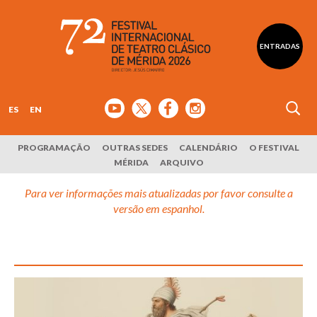
ENTRADAS
ES
EN
PROGRAMAÇÃO
OUTRAS SEDES
CALENDÁRIO
O FESTIVAL
MÉRIDA
ARQUIVO
Para ver informações mais atualizadas por favor consulte a
versão em espanhol.