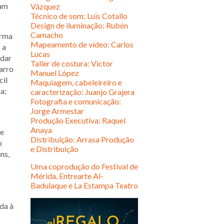
cam
Vázquez
Técnico de som: Luis Cotallo
Design de iluminação: Rubén
Camacho
orma
Mapeamento de vídeo: Carlos
 a
Lucas
 dar
Taller de costura: Victor
arro
Manuel López
cil
Maquiagem, cabeleireiro e
a;
caracterização: Juanjo Grajera
Fotografia e comunicação:
Jorge Armestar
Produção Executiva: Raquel
Anaya
 e
Distribuição: Arrasa Produção
o
e Distribuição
ns,
Uma coprodução do Festival de
Mérida, Entrearte Al-
Badulaque e La Estampa Teatro
da à