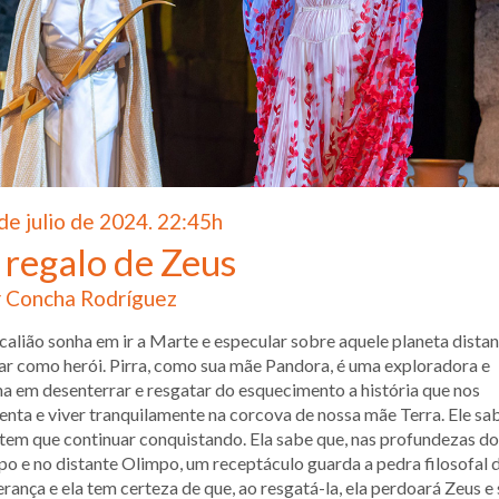
de julio de 2024. 22:45h
 regalo de Zeus
 Concha Rodríguez
alião sonha em ir a Marte e especular sobre aquele planeta distan
ar como herói. Pirra, como sua mãe Pandora, é uma exploradora e
a em desenterrar e resgatar do esquecimento a história que nos
enta e viver tranquilamente na corcova de nossa mãe Terra. Ele sa
tem que continuar conquistando. Ela sabe que, nas profundezas do
o e no distante Olimpo, um receptáculo guarda a pedra filosofal 
rança e ela tem certeza de que, ao resgatá-la, ela perdoará Zeus e