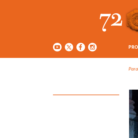
PR
Para