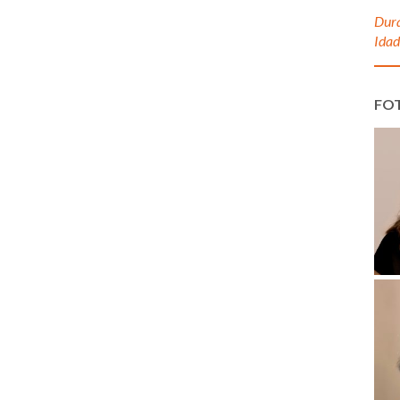
Dura
Idad
FO