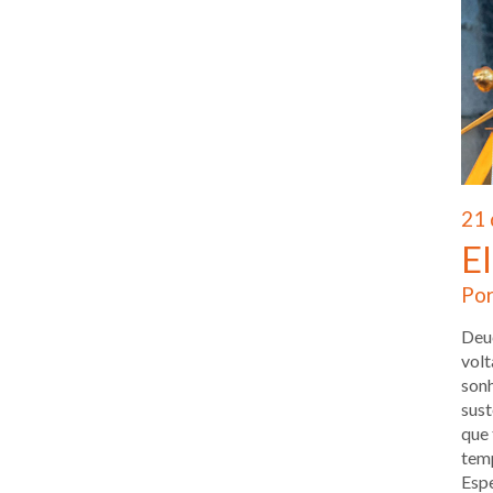
21 
El
Por
Deuc
volt
sonh
sust
que 
temp
Espe