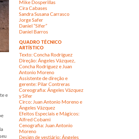
Mike Dosperillas
Cira Cabases
Sandra Susana Carrasco
Jorge Safer
Daniel “Sifer”
Daniel Barros
QUADRO TÉCNICO
ARTÍSTICO
Texto: Concha Rodríguez
Direção: Ángeles Vázquez,
Concha Rodríguez e Juan
Antonio Moreno
Assistente de direção e
gerente: Pilar Contreras
Coreografia: Ángeles Vázquez
te e
y Sifer
Circo: Juan Antonio Moreno e
Ángeles Vázquez
Efeitos Especiais e Mágicos:
be
Alfred Cobami
Cenografia: Juan Antonio
da
Moreno
 seu
Design de vestiário: Ángeles