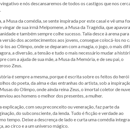
 vingativo e nós descansaremos de todos os castigos que nos cer
.
a, a Musa da comédia, se sente inspirada por este casal e vê uma f
e vingar de sua irmã Melpomene, a Musa da Tragédia, que apavora
nidade e também sempre colhe sucesso. Talía desce à arena para
a versão dos acontecimentos aos jovens, consegue colocá-los no c
vá-los ao Olimpo, onde se deparam com a magia, o jogo, o mais difí
agora, a diversão, a tensão e tudo o mais necessário mudar a históri
re com a ajuda de sua mãe, a Musa da Memória, e de seu pai, o
eroso Zeus.
stória é sempre a mesma, porque é escrita sobre os feitos do herói
olhos do poeta, da alma e das entranhas do artista, sob a inspiraçã
Musas do Olimpo, onde ainda reina Zeus, o imortal coletor de nuve
enviou aos homens o melhor dos presentes, a mulher.
 explicação, com seu preconceito ou veneração, faz parte da
inação, do subconsciente, da lenda. Tudo é ficção e verdade ao
o tempo. Deixe a descrença de lado e curta uma comédia integra
a, ao circo e a um universo mágico.