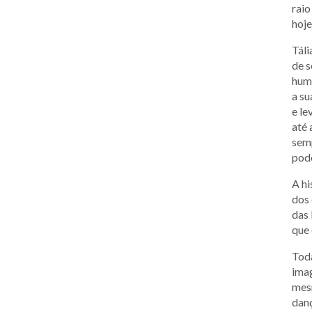
raio
hoje
Táli
de s
huma
a su
e le
até 
semp
pod
A hi
dos 
das 
que 
Toda
imag
mesm
danç