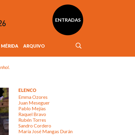
ENTRADAS
MÉRIDA
ARQUIVO
nhol.
ELENCO
Emma Ozores
Juan Meseguer
Pablo Mejías
Raquel Bravo
Rubén Torres
Sandro Cordero
María José Mangas Durán