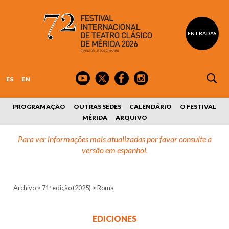
ENTRADAS
ES
EN
PROGRAMAÇÃO
OUTRAS SEDES
CALENDÁRIO
O FESTIVAL
MÉRIDA
ARQUIVO
Para ver informações mais atualizadas por favor consulte a
versão em espanhol.
Archivo
>
71ª edição (2025)
>
Roma
EDICIONES