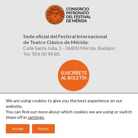
Sede oficial del Festival Internacional
de Teatro Clásico de Mérida:
Calle Santa Julia, 5 - 06800 Mérida, Badajoz
Tel: 924 00 94 80
SUSCRÍBETE
AL BOLETÍN
We are using cookies to give you the best experience on our
website.
You can find out more about which cookies we are using or switch
them off in
settings
.
Aviso Legal
|
Política de Privacidad
|
Política de Cookies
|
Diseño: David Sueiro
Accept
Reject
|
Webmaster: Axel Kacelnik